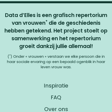
1865
Data d’Elles is een grafisch repertorium
-
1915
*
van vrouwen
die de geschiedenis
België
hebben getekend. Het project stoelt op
Cette photo a été améliorée à l’aide d’une IA
samenwerking en het repertorium
INGRAND
PAULE
groeit dankzij jullie allemaal!
*
(
) Onder « vrouwen » verstaan we elke persoon die in
haar sociale ervaring op een bepaald ogenblik in haar
leven vrouw was.
Inspiratie
1997
FAQ
-
1910
Over ons
Frankrijk