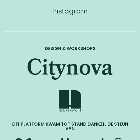
Cette photo a été améliorée à l’aide d’une IA
SIRANI
Instagram
ELISABETTA
DESIGN & WORKSHOPS
1638
-
1665
Italië
OKTIABRSKAÏA
MARIA
DIT PLATFORM KWAM TOT STAND DANKZIJ DE STEUN
VAN