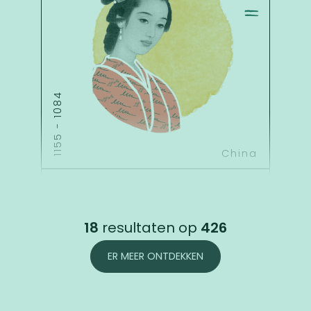
1084
-
1155
China
CAVELL
EDITH
18
resultaten op
426
ER MEER ONTDEKKEN