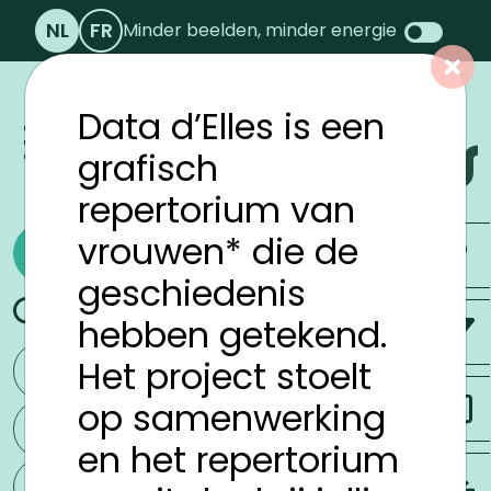
Beheer van cookies
NL
FR
Minder beelden, minder energie
Data d’Elles is een
grafisch
repertorium van
vrouwen* die de
Toevallig ontdekken
geschiedenis
Trefwoord(en)
hebben getekend.
Het project stoelt
Land
op samenwerking
Naam
en het repertorium
Datum