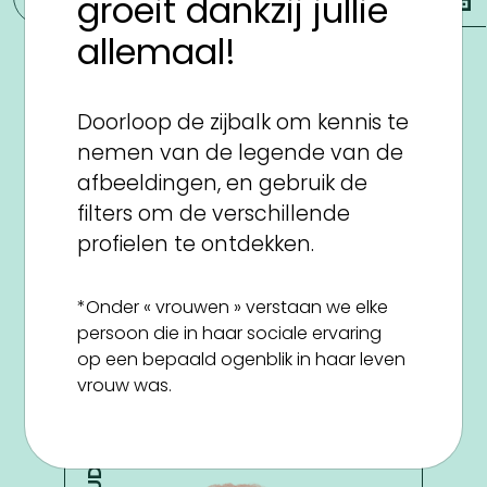
groeit dankzij jullie
allemaal!
WOLLSTONECRAFT
MARY
Doorloop de zijbalk om kennis te
nemen van de legende van de
afbeeldingen, en gebruik de
filters om de verschillende
profielen te ontdekken.
*Onder « vrouwen » verstaan we elke
1797
persoon die in haar sociale ervaring
-
op een bepaald ogenblik in haar leven
1759
vrouw was.
Verenigd Koninkrijk
ELION