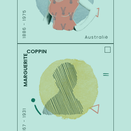
1975
-
1886
Australië
COPPIN
MARGUERITE
1931
-
1867